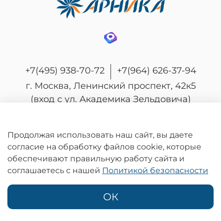
+7(495) 938-70-72
+7(964) 626-37-94
г. Москва, Ленинский проспект, 42к5
(вход с ул. Академика Зельдовича)
Продолжая использовать наш сайт, вы даете
согласие на обработку файлов cookie, которые
© 2026 Любое использование контента без
обеспечивают правильную работу сайта и
письменного разрешения запрещено
соглашаетесь с нашей
Политикой безопасности
Информация на сайте носит информационный характер и не является
публичной офертой, определяемой положениями статьи 437
Гражданского кодекса Российской Федерации.
ОК
Политика конфиденциальности