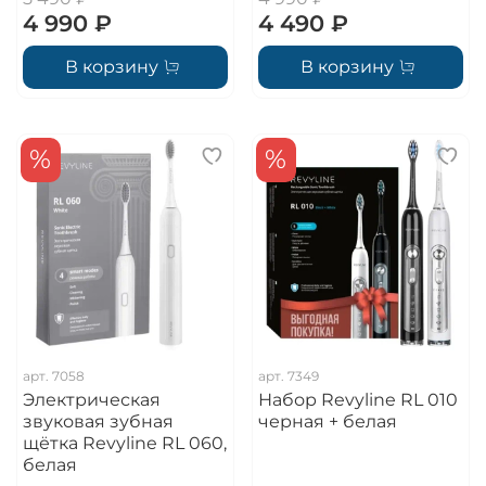
4 990 ₽
4 490 ₽
В корзину
В корзину
%
%
арт.
7058
арт.
7349
Электрическая
Набор Revyline RL 010
звуковая зубная
черная + белая
щётка Revyline RL 060,
белая