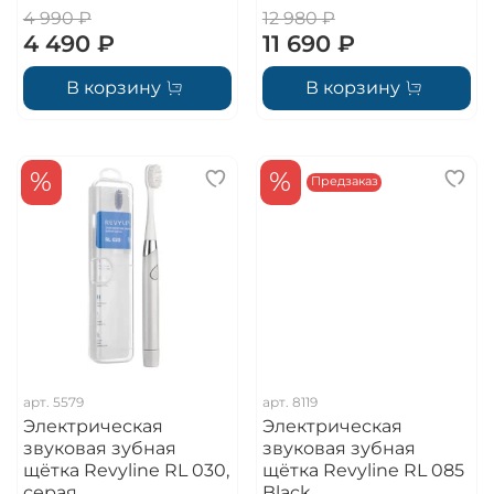
4 990 ₽
12 980 ₽
4 490 ₽
11 690 ₽
В корзину
В корзину
%
%
Предзаказ
арт.
5579
арт.
8119
Электрическая
Электрическая
звуковая зубная
звуковая зубная
щётка Revyline RL 030,
щётка Revyline RL 085
серая
Black