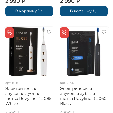
2 990 ₽
2 990 ₽
В корзину
В корзину
%
%
арт.
8118
арт.
7490
Электрическая
Электрическая
звуковая зубная
звуковая зубная
щётка Revyline RL 085
щётка Revyline RL 060
White
Black
5 490 ₽
4 990 ₽