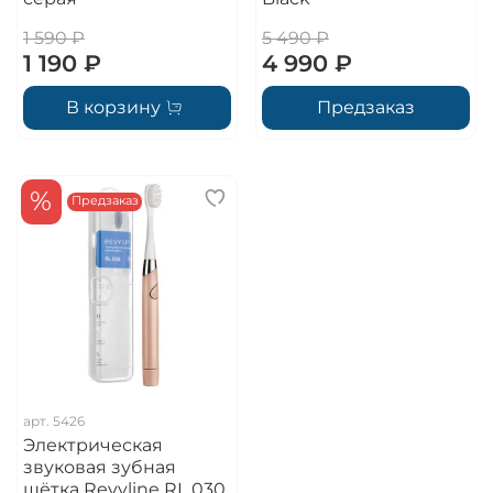
1 590 ₽
5 490 ₽
1 190 ₽
4 990 ₽
В корзину
Предзаказ
%
Предзаказ
арт.
5426
Электрическая
звуковая зубная
щётка Revyline RL 030