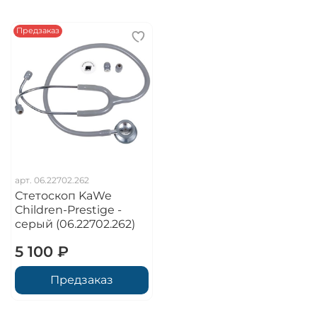
Предзаказ
арт.
06.22702.262
Стетоскоп KaWe
Children-Prestige -
серый (06.22702.262)
5 100 ₽
Предзаказ