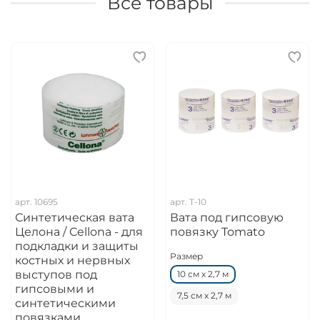
Все товары
арт.
10695
арт.
T-10
Синтетическая вата
Вата под гипсовую
Целона / Cellona - для
повязку Tomato
подкладки и защиты
Размер
костных и нервных
выступов под
10 см х 2,7 м
гипсовыми и
7,5 см х 2,7 м
синтетическими
повязками