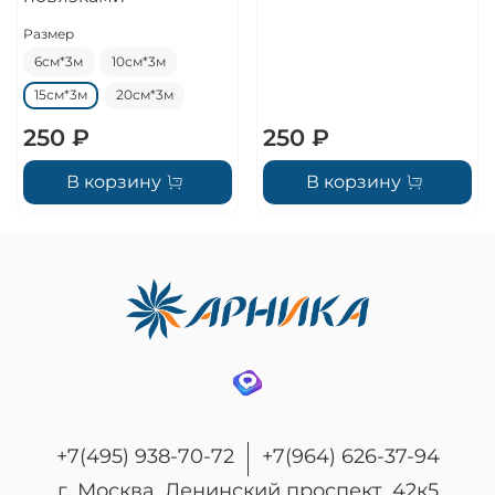
Размер
6см*3м
10см*3м
15см*3м
20см*3м
250 ₽
250 ₽
В корзину
В корзину
+7(495) 938-70-72
+7(964) 626-37-94
г. Москва, Ленинский проспект, 42к5