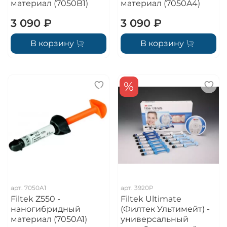
материал (7050B1)
материал (7050A4)
3 090 ₽
3 090 ₽
В корзину
В корзину
%
арт.
7050A1
арт.
3920P
Filtek Z550 -
Filtek Ultimate
наногибридный
(Филтек Ультимейт) -
материал (7050A1)
универсальный