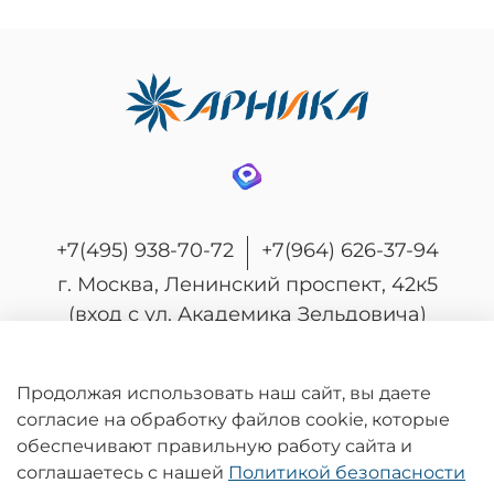
+7(495) 938-70-72
+7(964) 626-37-94
г. Москва, Ленинский проспект, 42к5
(вход с ул. Академика Зельдовича)
Продолжая использовать наш сайт, вы даете
согласие на обработку файлов cookie, которые
© 2026 Любое использование контента без
обеспечивают правильную работу сайта и
письменного разрешения запрещено
соглашаетесь с нашей
Политикой безопасности
Информация на сайте носит информационный характер и не является
публичной офертой, определяемой положениями статьи 437