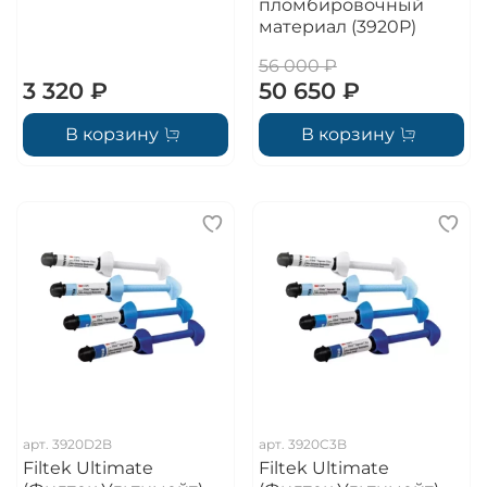
пломбировочный
материал (3920P)
56 000 ₽
3 320 ₽
50 650 ₽
В корзину
В корзину
арт.
3920D2B
арт.
3920C3B
Filtek Ultimate
Filtek Ultimate