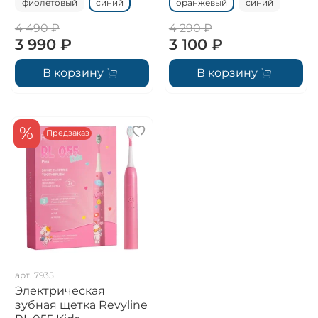
фиолетовый
синий
оранжевый
синий
4 490 ₽
4 290 ₽
3 990 ₽
3 100 ₽
В корзину
В корзину
%
Предзаказ
арт.
7935
Электрическая
зубная щетка Revyline