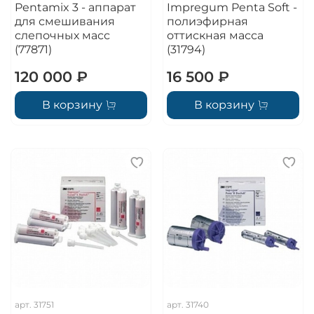
Pentamix 3 - аппарат
Impregum Penta Soft -
для смешивания
полиэфирная
слепочных масс
оттискная масса
(77871)
(31794)
120 000 ₽
16 500 ₽
В корзину
В корзину
арт.
31751
арт.
31740