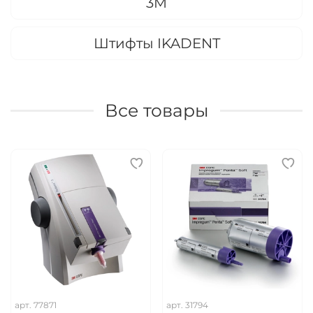
3M
Штифты IKADENT
Все товары
арт.
77871
арт.
31794