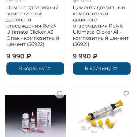
арт.
56922
арт.
56921
Цемент адгезивный
Цемент адгезивный
композитный
композитный
двойного
двойного
отверждения RelyX
отверждения RelyX
Ultimate Clicker A3
Ultimate Clicker A1 -
Опак - композитный
композитный цемент
цемент (56922)
(56921)
9 990 ₽
9 990 ₽
В корзину
В корзину