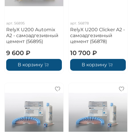
арт.
56895
арт.
56878
RelyX U200 Automix
RelyX U200 Clicker A2 -
A2 - самоадгезивный
самоадгезивный
цемент (56895)
цемент (56878)
9 600 ₽
10 700 ₽
В корзину
В корзину