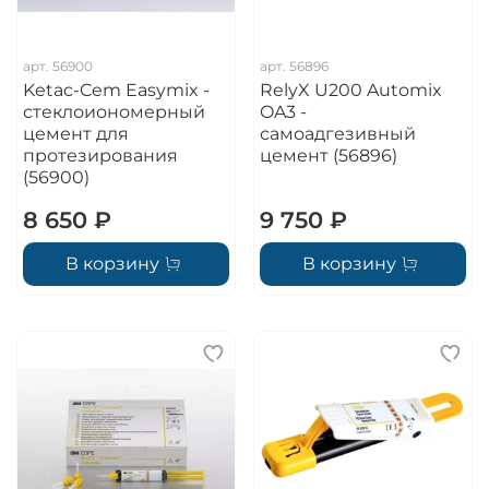
арт.
56900
арт.
56896
Ketac-Cem Easymix -
RelyX U200 Automix
стеклоиономерный
OA3 -
цемент для
самоадгезивный
протезирования
цемент (56896)
(56900)
8 650 ₽
9 750 ₽
В корзину
В корзину