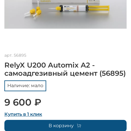
арт.
56895
RelyX U200 Automix A2 -
самоадгезивный цемент (56895)
Наличие: мало
9 600 ₽
Купить в 1 клик
В корзину