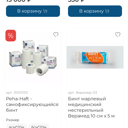
В корзину
В корзину
%
арт.
3000130
арт.
Верамед-03
Peha-Haft -
Бинт марлевый
самофиксирующийся
медицинский
бинт
нестерильный
Верамед 10 см х 5 м
Размер
4см*20м
6см*20м