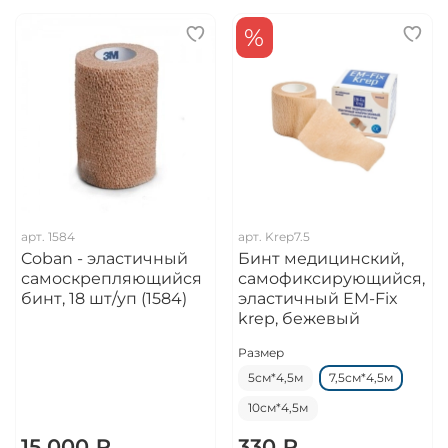
%
арт.
1584
арт.
Krep7.5
Coban - эластичный
Бинт медицинский,
самоскрепляющийся
самофиксирующийся,
бинт, 18 шт/уп (1584)
эластичный EM-Fix
krep, бежевый
Размер
5см*4,5м
7,5см*4,5м
10см*4,5м
15 000 ₽
330 ₽