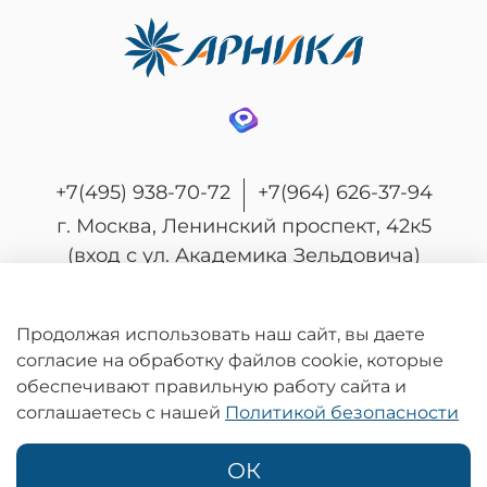
+7(495) 938-70-72
+7(964) 626-37-94
г. Москва, Ленинский проспект, 42к5
(вход с ул. Академика Зельдовича)
Продолжая использовать наш сайт, вы даете
согласие на обработку файлов cookie, которые
© 2026 Любое использование контента без
обеспечивают правильную работу сайта и
письменного разрешения запрещено
соглашаетесь с нашей
Политикой безопасности
Информация на сайте носит информационный характер и не является
публичной офертой, определяемой положениями статьи 437
Гражданского кодекса Российской Федерации.
ОК
Политика конфиденциальности