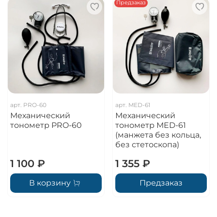
Предзаказ
арт.
PRO-60
арт.
MED-61
Механический
Механический
тонометр PRO-60
тонометр MED-61
(манжета без кольца,
без стетоскопа)
1 100 ₽
1 355 ₽
В корзину
Предзаказ