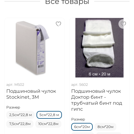
Все товары
арт.
MS02
арт.
5602
Подшиновый чулок
Подшиновый чулок
Stockinet, 3М
Доктор бинт -
трубчатый бинт под
Размер
гипс
2,5см*22,8 м
5см*22,8 м
Размер
7,5см*22,8м
10см*22,8м
6см*20м
8см*20м