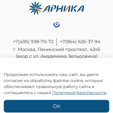
+7(495) 938-70-72
+7(964) 626-37-94
г. Москва, Ленинский проспект, 42к5
(вход с ул. Академика Зельдовича)
Продолжая использовать наш сайт, вы даете
согласие на обработку файлов cookie, которые
© 2026 Любое использование контента без
обеспечивают правильную работу сайта и
письменного разрешения запрещено
соглашаетесь с нашей
Политикой безопасности
Информация на сайте носит информационный характер и не является
публичной офертой, определяемой положениями статьи 437
Гражданского кодекса Российской Федерации.
ОК
Политика конфиденциальности