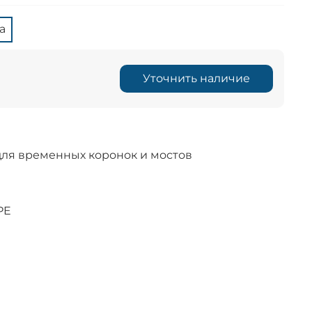
а
Уточнить наличие
для временных коронок и мостов
PE