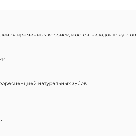
ения временных коронок, мостов, вкладок inlay и o
ки
юоресценцией натуральных зубов
бы