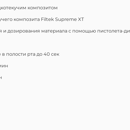
дкотекучим композитом
учего композита Filtek Supreme XT
 и дозирования материала с помощью пистолета-ди
в полости рта до 40 сек
 мин
н