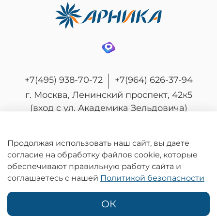
+7(495) 938-70-72
+7(964) 626-37-94
г. Москва, Ленинский проспект, 42к5
(вход с ул. Академика Зельдовича)
Продолжая использовать наш сайт, вы даете
согласие на обработку файлов cookie, которые
© 2026 Любое использование контента без
обеспечивают правильную работу сайта и
письменного разрешения запрещено
соглашаетесь с нашей
Политикой безопасности
Информация на сайте носит информационный характер и не является
публичной офертой, определяемой положениями статьи 437
Гражданского кодекса Российской Федерации.
ОК
Политика конфиденциальности