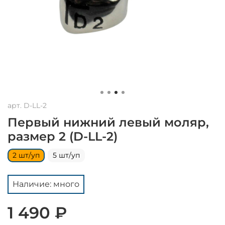
арт.
D-LL-2
Первый нижний левый моляр,
размер 2 (D-LL-2)
2 шт/уп
5 шт/уп
Наличие: много
1 490 ₽