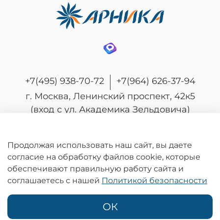
+7(495) 938-70-72
+7(964) 626-37-94
г. Москва, Ленинский проспект, 42к5
(вход с ул. Академика Зельдовича)
Продолжая использовать наш сайт, вы даете
согласие на обработку файлов cookie, которые
© 2026 Любое использование контента без
обеспечивают правильную работу сайта и
письменного разрешения запрещено
соглашаетесь с нашей
Политикой безопасности
Информация на сайте носит информационный характер и не является
публичной офертой, определяемой положениями статьи 437
Гражданского кодекса Российской Федерации.
ОК
Политика конфиденциальности