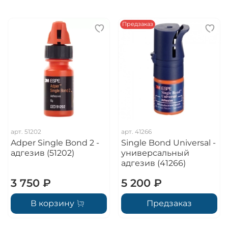
Предзаказ
арт.
51202
арт.
41266
Adper Single Bond 2 -
Single Bond Universal -
адгезив (51202)
универсальный
адгезив (41266)
3 750 ₽
5 200 ₽
В корзину
Предзаказ