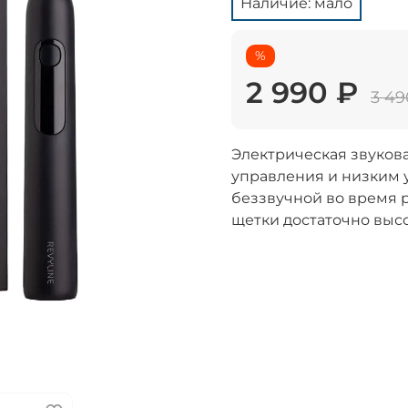
Наличие: мало
%
2 990 ₽
3 49
Электрическая звукова
управления и низким у
беззвучной во время 
щетки достаточно высо