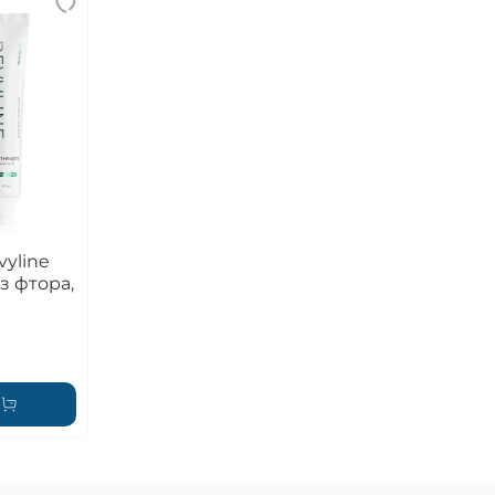
vyline
ез фтора,