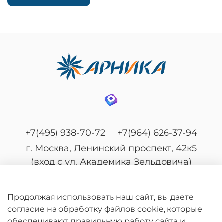
+7(495) 938-70-72
+7(964) 626-37-94
г. Москва, Ленинский проспект, 42к5
(вход с ул. Академика Зельдовича)
Продолжая использовать наш сайт, вы даете
согласие на обработку файлов cookie, которые
© 2026 Любое использование контента без
обеспечивают правильную работу сайта и