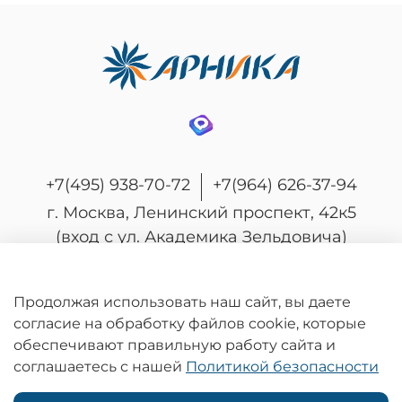
+7(495) 938-70-72
+7(964) 626-37-94
г. Москва, Ленинский проспект, 42к5
(вход с ул. Академика Зельдовича)
Продолжая использовать наш сайт, вы даете
согласие на обработку файлов cookie, которые
© 2026 Любое использование контента без
обеспечивают правильную работу сайта и
письменного разрешения запрещено
соглашаетесь с нашей
Политикой безопасности
Информация на сайте носит информационный характер и не является
публичной офертой, определяемой положениями статьи 437
Гражданского кодекса Российской Федерации.