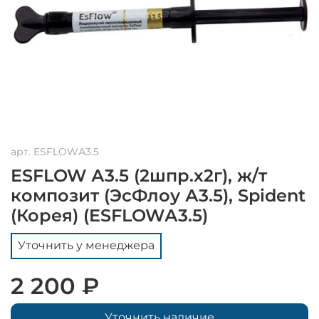
арт.
ESFLOWА3.5
ESFLOW А3.5 (2шпр.х2г), ж/т
композит (ЭсФлоу А3.5), Spident
(Корея) (ESFLOWА3.5)
Уточнить у менеджера
2 200 ₽
Уточнить наличие