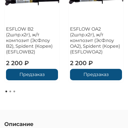
ESFLOW B2
ESFLOW OA2
(2шпр.х2г), ж/т
(2шпр.х2г), ж/т
композит (ЭсФлоу
композит (ЭсФлоу
B2), Spident (Корея)
OA2), Spident (Корея)
(ESFLOWB2)
(ESFLOWOA2)
2 200 ₽
2 200 ₽
Предзаказ
Предзаказ
Описание