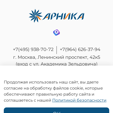
+7(495) 938-70-72
+7(964) 626-37-94
г. Москва, Ленинский проспект, 42к5
(вход с ул. Академика Зельдовича)
Продолжая использовать наш сайт, вы даете
согласие на обработку файлов cookie, которые
© 2026 Любое использование контента без
обеспечивают правильную работу сайта и
письменного разрешения запрещено
соглашаетесь с нашей
Политикой безопасности
Информация на сайте носит информационный характер и не является
публичной офертой, определяемой положениями статьи 437
Гражданского кодекса Российской Федерации.