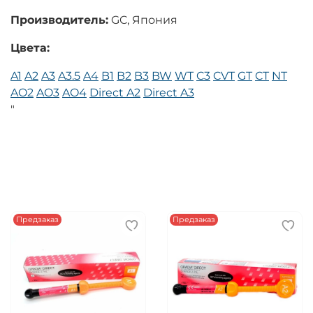
Производитель:
GC, Япония
Цвета:
A1
A2
A3
A3.5
A4
B1
B2
B3
BW
WT
C3
CVT
GT
CT
NT
AO2
AO3
AO4
Direct A2
Direct A3
"
Предзаказ
Предзаказ