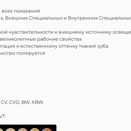
 всех показаний
ых, Внешних Специальных и Внутренних Специальных
кой чувствительности к внешнему источнику освещ
 великолепные рабочие свойства
тация к естественному оттенку тканей зуба
 быстро полируется
3, CV, CVD, BW, XBW.
VT.