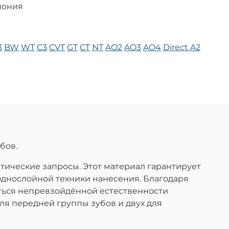
пония
3
BW
WT
C3
CVT
GT
CT
NT
AO2
AO3
AO4
Direct A2
бов.
етические запросы. Этот материал гарантирует
однослойной техники нанесения. Благодаря
ться непревзойдённой естественности
ля передней группы зубов и двух для