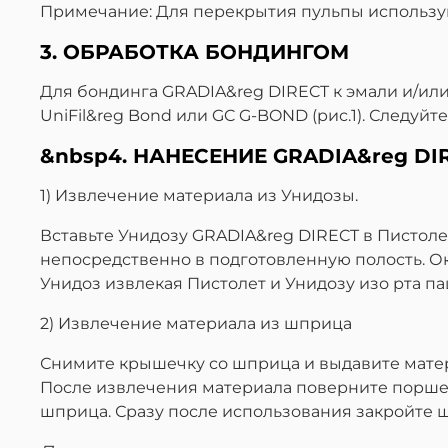
Примечание: Для перекрытия пульпы используй
3. ОБРАБОТКА БОНДИНГОМ
Для бондинга GRADIA&reg DIRECT к эмали и/или
UniFil&reg Bond или GC G-BOND (рис.1). Следуй
&nbsp4. НАНЕСЕНИЕ GRADIA&reg DI
1) Извлечение материала из Унидозы.
Вставьте Унидозу GRADIA&reg DIRECT в Пистол
непосредственно в подготовленную полость. Ок
Унидоз извлекая Пистолет и Унидозу изо рта пац
2) Извлечение материала из шприца
Снимите крышечку со шприца и выдавите матер
После извлечения материала поверните поршен
шприца. Сразу после использования закройте