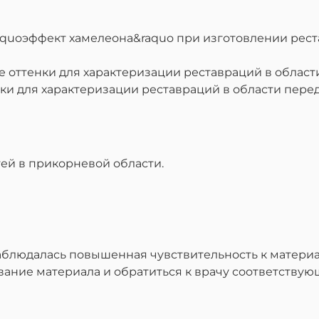
aquoэффект хамелеона&raquo при изготовлении рест
ттенки для характеризации реставраций в области
и для характеризации реставраций в области перед
ей в прикорневой области.
наблюдалась повышенная чувствительность к материа
ание материала и обратиться к врачу соответству