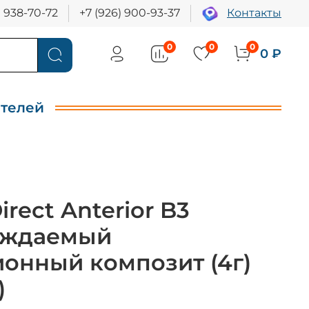
) 938-70-72
+7 (926) 900-93-37
Контакты
0
0
0
0 ₽
ителей
irect Anterior B3
рждаемый
онный композит (4г)
)