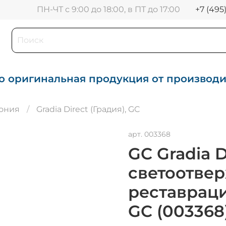
+7 (495
ПН-ЧТ с 9:00 до 18:00, в ПТ до 17:00
о оригинальная продукция от производ
пония
Gradia Direct (Градия), GC
арт.
003368
GC Gradia D
светоотве
реставраци
GC (003368