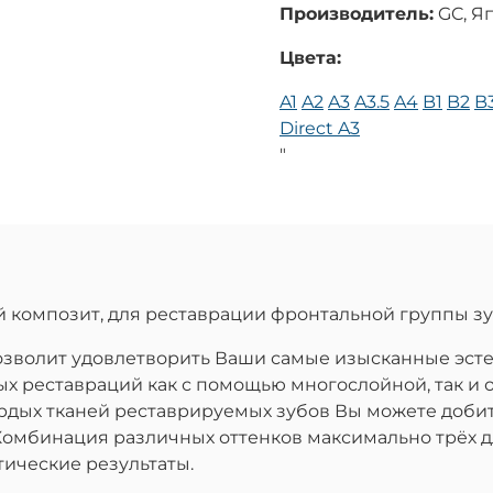
Производитель:
GC, Я
Цвета:
A1
A2
A3
A3.5
A4
B1
B2
B
Direct A3
"
омпозит, для реставрации фронтальной группы зу
 позволит удовлетворить Ваши самые изысканные эст
ых реставраций как с помощью многослойной, так и 
ёрдых тканей реставрируемых зубов Вы можете доби
Комбинация различных оттенков максимально трёх д
ические результаты.