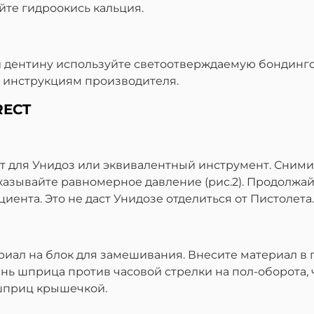
те гидроокись кальция.
 дентину используйте светоотверждаемую бондингов
те инструкциям производителя.
RECT
ет для Унидоз или эквивалентный инструмент. Сним
азывайте равномерное давление (рис.2). Продолжайт
иента. Это не даст Унидозе отделиться от Пистолета.
иал на блок для замешивания. Внесите материал в 
ь шприца против часовой стрелки на пол-оборота, 
 шприц крышечкой.