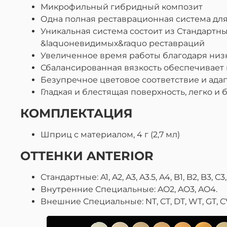
Микрофильный гибридный композит
Одна полная реставрационная система для
Уникальная система состоит из Стандартн
&laquoневидимых&raquo реставраций
Увеличенное время работы благодаря низ
Сбалансированная вязкость обеспечивает
Безупречное цветовое соответствие и адап
Гладкая и блестящая поверхность, легко и
КОМПЛЕКТАЦИЯ
Шприц с материалом, 4 г (2,7 мл)
ОТТЕНКИ ANTERIOR
Стандартные: A1, A2, A3, A3.5, A4, B1, B2, B3, C
Внутренние Специальные: AO2, AO3, AO4.
Внешние Специальные: NT, CT, DT, WT, GT, C