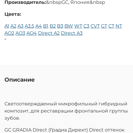
Производитель:
&nbspGC, Япония&nbsp
Цвета:
A1
A2
A3
A3.5
A4
B1
B2
B3
BW
WT
C3
CVT
GT
CT
NT
AO2
AO3
AO4
Direct A2
Direct A3
"
Описание
Cветоотверждаемый микрофильный гибридный
композит, для реставрации фронтальной группы
зубов.
GC GRADIA Direct (Градиа Директ) Direct оттенок