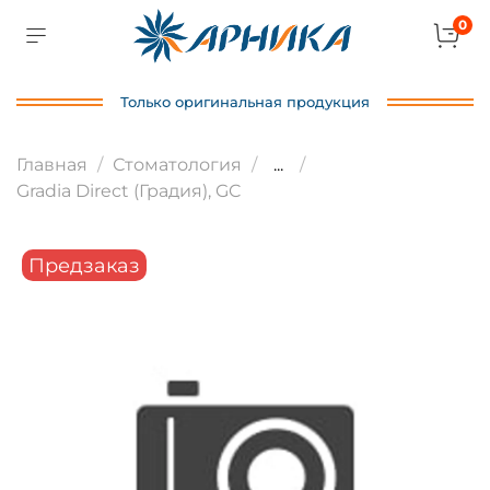
0
Только оригинальная продукция
Главная
Стоматология
...
Gradia Direct (Градия), GC
Предзаказ