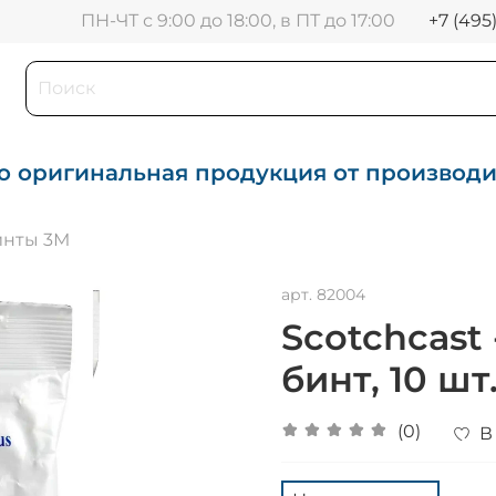
+7 (495
ПН-ЧТ с 9:00 до 18:00, в ПТ до 17:00
о оригинальная продукция от производ
инты 3М
арт.
82004
Scotchcast
бинт, 10 шт
(0)
В