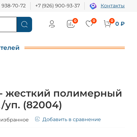
) 938-70-72
+7 (926) 900-93-37
Контакты
0
0
0
0 ₽
ителей
 - жесткий полимерный
./уп. (82004)
Добавить в сравнение
 избранное