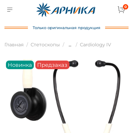
0
Только оригинальная продукция
Главная
Стетоскопы
...
Cardiology IV
Новинка
Предзаказ