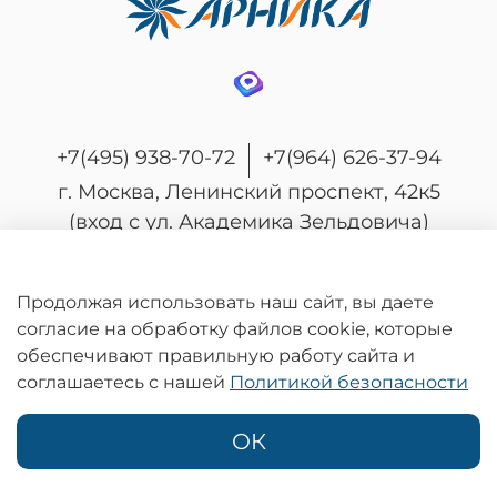
+7(495) 938-70-72
+7(964) 626-37-94
г. Москва, Ленинский проспект, 42к5
(вход с ул. Академика Зельдовича)
Продолжая использовать наш сайт, вы даете
согласие на обработку файлов cookie, которые
© 2026 Любое использование контента без
обеспечивают правильную работу сайта и
письменного разрешения запрещено
соглашаетесь с нашей
Политикой безопасности
Информация на сайте носит информационный характер и не является
публичной офертой, определяемой положениями статьи 437
Гражданского кодекса Российской Федерации.
ОК
Политика конфиденциальности