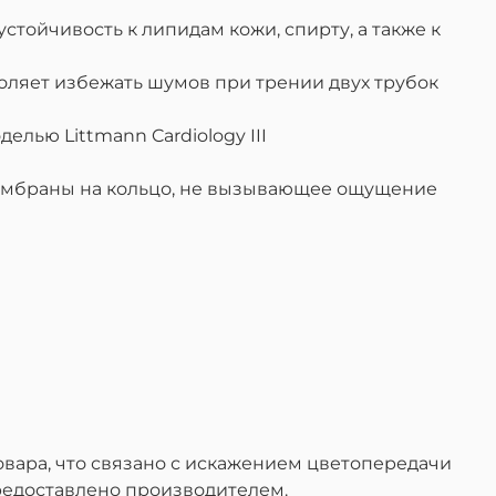
ойчивость к липидам кожи, спирту, а также к
воляет избежать шумов при трении двух трубок
ью Littmann Cardiology III
ембраны на кольцо, не вызывающее ощущение
вара, что связано с искажением цветопередачи
редоставлено производителем.