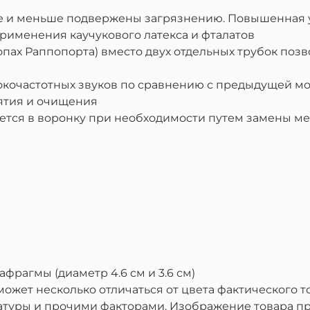
 и меньше подвержены загрязнению. Повышенная уст
рименения каучукового латекса и фталатов
копах Раппопорта) вместо двух отдельных трубок поз
очастотных звуков по сравнению с предыдущей модел
ятия и очищения
ется в воронку при необходимости путем замены м
фрагмы (диаметр 4.6 см и 3.6 см)
жет несколько отличаться от цвета фактического то
атуры и прочими факторами. Изображение товара п