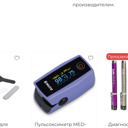
производителем.
Предзака
для
Пульсоксиметр MED-
Диагно