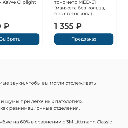
 KaWe Cliplight
тонометр MED-61
(манжета без кольца,
без стетоскопа)
0 ₽
1 355 ₽
Выбрать
Предзаказ
мые звуки, чтобы вы могли отслеживать
) и шумы при легочных патологиях.
х как реанимационные отделения,
бже на 60% в сравнении с 3M Littmann Classic