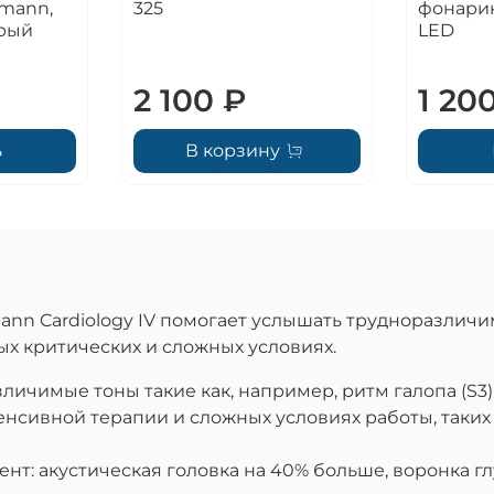
tmann,
325
фонарик
ерый
LED
2 100 ₽
1 20
ь
В корзину
nn Cardiology IV помогает услышать трудноразличи
х критических и сложных условиях.
зличимые тоны такие как, например, ритм галопа (S3
енсивной терапии и сложных условиях работы, таки
: акустическая головка на 40% больше, воронка глу