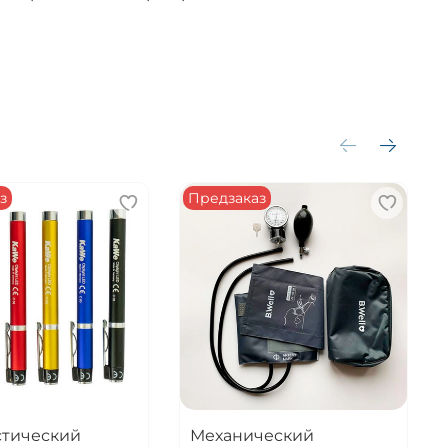
з
Предзаказ
стический
Механический