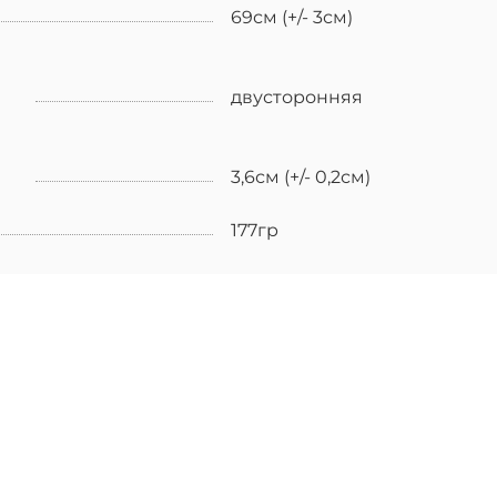
69см (+/- 3см)
двусторонняя
3,6см (+/- 0,2см)
177гр