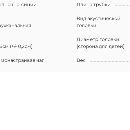
олночно-синий
Длина трубки
Вид акустической
вухканальная
головки
Диаметр головки
6см (+/- 0,2см)
(сторона для детей)
амонастраиваемая
Вес