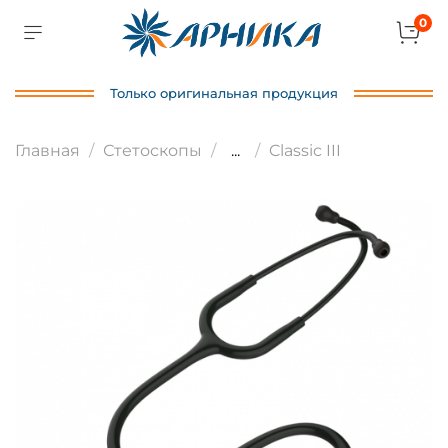
0
Только оригинальная продукция
Главная
Стетоскопы
...
Classic III