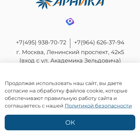
+7(495) 938-70-72
+7(964) 626-37-94
г. Москва, Ленинский проспект, 42к5
(вход с ул. Академика Зельдовича)
Продолжая использовать наш сайт, вы даете
согласие на обработку файлов cookie, которые
© 2026 Любое использование контента без
обеспечивают правильную работу сайта и
письменного разрешения запрещено
соглашаетесь с нашей
Политикой безопасности
Информация на сайте носит информационный характер и не является
публичной офертой, определяемой положениями статьи 437
Гражданского кодекса Российской Федерации.
ОК
Политика конфиденциальности