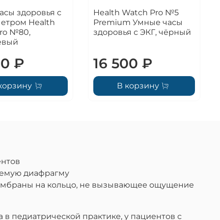
асы здоровья с
Health Watch Pro №5
етром Health
Premium Умные часы
ro №80,
здоровья с ЭКГ, чёрный
евый
00 ₽
16 500 ₽
корзину
В корзину
ентов
аемую диафрагму
ембраны на кольцо, не вызывающее ощущение
в педиатрической практике, у пациентов с