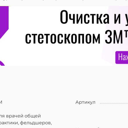
M
Артикул
ля врачей общей
рактики, фельдшеров,