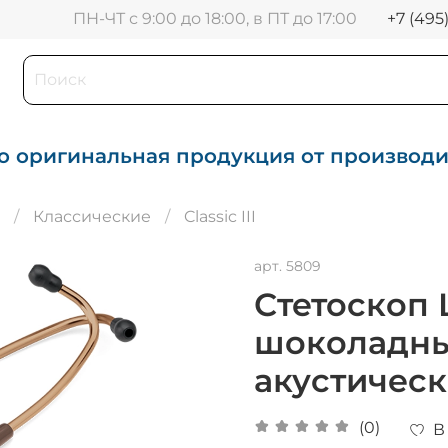
+7 (495
ПН-ЧТ с 9:00 до 18:00, в ПТ до 17:00
о оригинальная продукция от производ
Классические
Classic III
арт.
5809
Стетоскоп L
шоколадны
акустическ
(0)
В