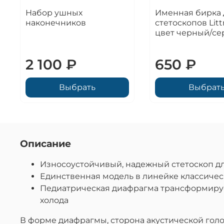
Набор ушных
Именная бирка 
наконечников
стетоскопов Lit
цвет черный/с
2 100 ₽
650 ₽
Выбрать
Выбрат
Описание
Износоустойчивый, надежный стетоскоп д
Единственная модель в линейке классиче
Педиатрическая диафрагма трансформиру
холода
В форме диафрагмы, сторона акустической гол