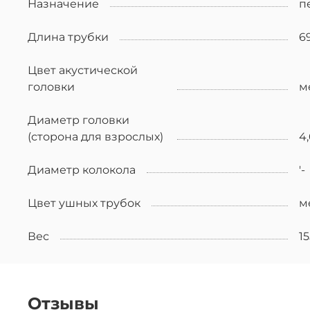
Назначение
п
Длина трубки
69
Цвет акустической
головки
м
Диаметр головки
(сторона для взрослых)
4,
Диаметр колокола
'-
Цвет ушных трубок
м
Вес
15
Отзывы