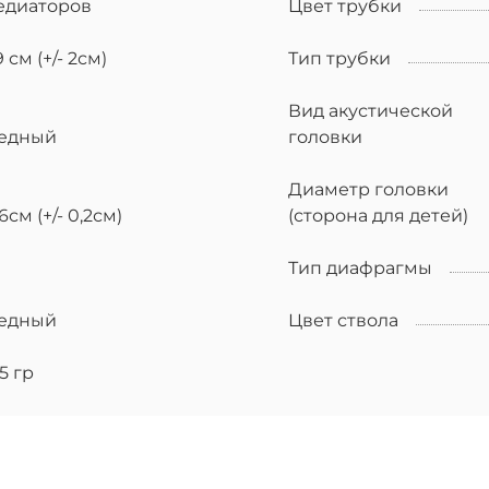
едиаторов
Цвет трубки
 см (+/- 2см)
Тип трубки
Вид акустической
едный
головки
Диаметр головки
6см (+/- 0,2см)
(сторона для детей)
Тип диафрагмы
едный
Цвет ствола
5 гр