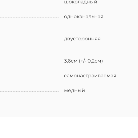
шоколадный
одноканальная
двусторонняя
3,6см (+/- 0,2см)
самонастраиваемая
медный