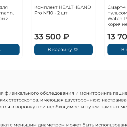
для
Комплект HEALTHBAND
Смарт-ч
tmann,
Pro №10 - 2 шт
пульсом
ерый
Watch P
коричн
33 500 ₽
13 7
ь
В корзину
В 
ля физикального обследования и мониторинга паци
ских стетоскопов, имеющая двустороннюю настраив
ется в воронку при необходимости путем замены м
овки с меньшим диаметром может быть использована 