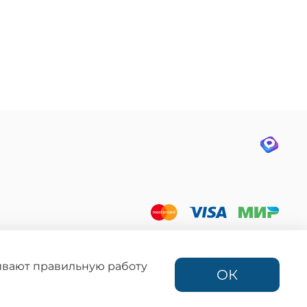
ния запрещено
фертой,
ации.
чивают правильную работу
ОК