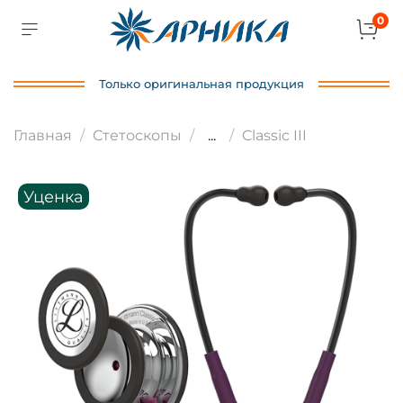
0
Только оригинальная продукция
Главная
Стетоскопы
...
Classic III
Уценка