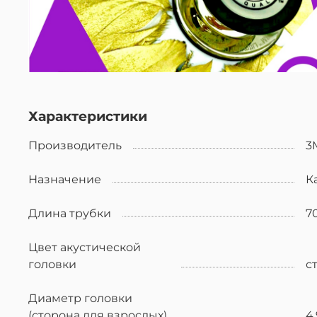
Характеристики
Производитель
3
Назначение
К
Длина трубки
70
Цвет акустической
головки
с
Диаметр головки
(сторона для взрослых)
4,