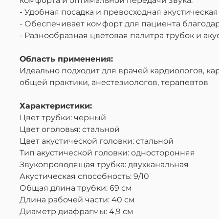
комфорта и оптимальной передачи звука.
- Удобная посадка и превосходная акустическ
- Обеспечивает комфорт для пациента благода
-
Разнообразная цветовая палитра трубок и аку
Область применения
:
Идеально подходит для врачей
кардиолог
ов,
ка
общей практики, анестезиолог
ов,
терапевт
ов
Характеристики:
Цвет трубки: черный
Цвет оголовья: стальной
Цвет акустической головки: стальной
Тип акустической головки: односторонняя
Звукопроводящая трубка:
двухканальная
Акустическая способность:
9
/10
Общая длина трубки:
69
см
Длина рабочей части:
40
см
Диаметр диафрагмы:
4,9
см