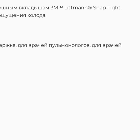
 ушным вкладышам 3M™ Littmann® Snap-Tight.
ощущения холода.
ержке,
для врачей
пульмонологов
, для
врач
ей