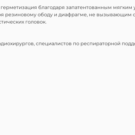
ая герметизация благодаря запатентованным мягким
ря резиновому ободу и диафрагме, не вызывающим 
стических головок.
рдиохирург
ов
, специалист
ов
по респираторной подд