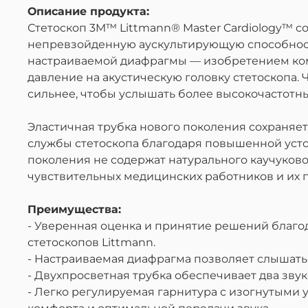
Описание
продукта
:
Стетоскоп 3M™ Littmann® Master Cardiology™
с
непревзойденную аускультирующую способность
настраиваемой диафрагмы — изобретением комп
давление на акустическую головку стетоскопа. 
сильнее, чтобы услышать более высокочастотны
Эластичная трубка нового поколения сохраняет
службы стетоскопа благодаря повышенной усто
поколения не содержат натурального каучуково
чувствительных медицинских работников и их 
Преимущества:
- Уверенная оценка и принятие решений благ
стетоскопов Littmann.
- Настраиваемая диафрагма позволяет слышать 
- Двухпросветная трубка обеспечивает два зву
- Легко регулируемая гарнитура с изогнутыми