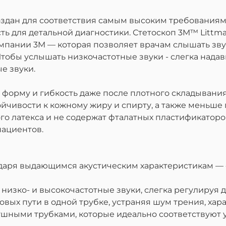
оздан для соответствия самым высоким требованиям
 для детальной диагностики. Стетоскоп 3M™ Littma
ании 3M — которая позволяет врачам слышать звук
Чтобы услышать низкочастотные звуки - слегка нада
е звуки.
 форму и гибкость даже после плотного складывани
йчивости к кожному жиру и спирту, а также меньше
го латекса и не содержат фталатных пластификаторо
пациентов.
одаря выдающимся акустическим характеристикам —
низко- и высокочастотные звуки, слегка регулируя д
ковых пути в одной трубке, устраняя шум трения, ха
 ушными трубками, которые идеально соответствуют