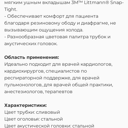
мягким ушным вкладышам 3M™ Littmann® Snap-
Tight.
- Обеспечивает комфорт для пациента
благодаря резиновому ободу и диафрагме, не
вызывающим ощущения холода.
-
Разнообразная цветовая палитра трубок и
акустических головок.
Область применения
:
Идеально подходит для врачей
кардиолог
ов,
кардиохирург
ов
, специалист
ов
по
респираторной поддержке,
для врачей
пульмонологов
, для
врач
ей
общей практики,
анестезиолог
ов,
терапевт
ов
Характеристики:
Цвет трубки: сливовый
Цвет оголовья: стальной
Цвет акустической головки: стальной