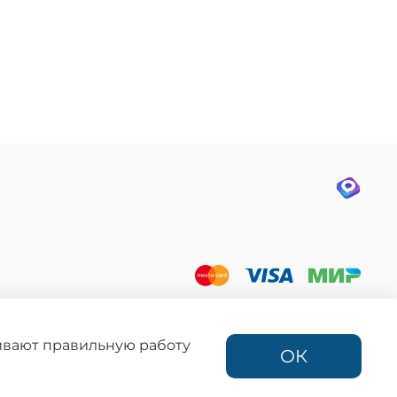
ния запрещено
фертой,
ации.
чивают правильную работу
ОК