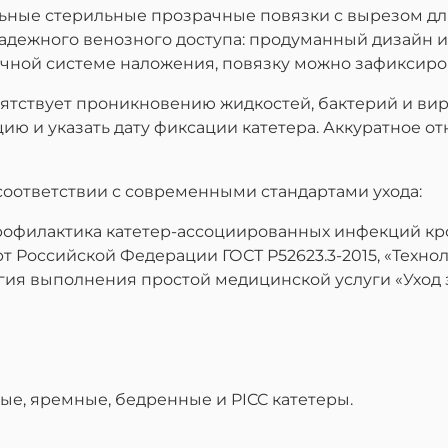
альные стерильные прозрачные повязки с вырезом д
дежного венозного доступа: продуманный дизайн и
чной системе наложения, повязку можно зафиксиров
ятствует проникновению жидкостей, бактерий и ви
ю и указать дату фиксации катетера. Аккуратное от
оответствии с современными стандартами ухода:
офилактика катетер-ассоциированных инфекций кро
арт Российской Федерации ГОСТ Р52623.3-2015, «Техн
огия выполнения простой медицинской услуги «Уход 
ые, яремные, бедренные и PICC катетеры.