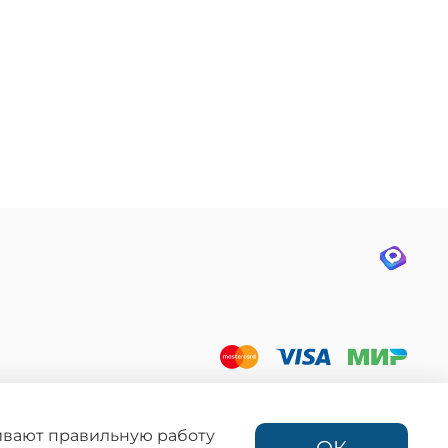
ния запрещено
фертой,
ации.
чивают правильную работу