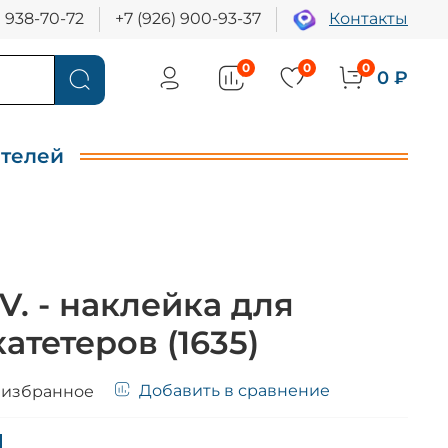
) 938-70-72
+7 (926) 900-93-37
Контакты
0
0
0
0 ₽
ителей
V. - наклейка для
атетеров (1635)
Добавить в сравнение
 избранное