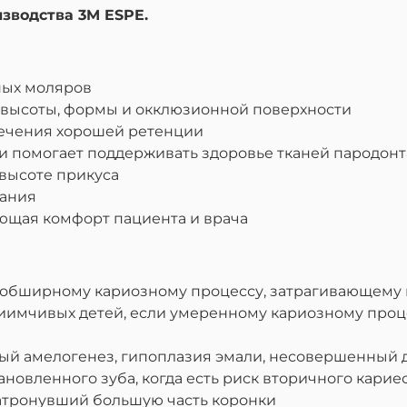
зводства 3M ESPE.
ных моляров
высоты, формы и окклюзионной поверхности
печения хорошей ретенции
и помогает поддерживать здоровье тканей пародонт
 высоте прикуса
вания
ющая комфорт пациента и врача
 обширному кариозному процессу, затрагивающему 
риимчивых детей, если умеренному кариозному проц
ный амелогенез, гипоплазия эмали, несовершенный 
овленного зуба, когда есть риск вторичного карие
затронувший большую часть коронки