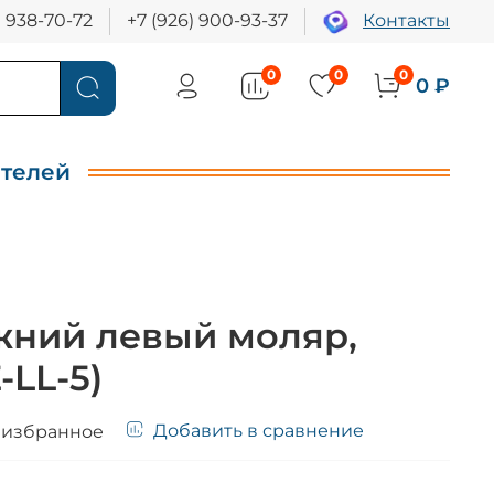
) 938-70-72
+7 (926) 900-93-37
Контакты
0
0
0
0 ₽
ителей
жний левый моляр,
-LL-5)
Добавить в сравнение
 избранное