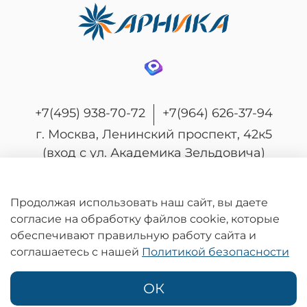
+7(495) 938-70-72
+7(964) 626-37-94
г. Москва, Ленинский проспект, 42к5
(вход с ул. Академика Зельдовича)
Продолжая использовать наш сайт, вы даете
согласие на обработку файлов cookie, которые
© 2026 Любое использование контента без
обеспечивают правильную работу сайта и
письменного разрешения запрещено
соглашаетесь с нашей
Политикой безопасности
Информация на сайте носит информационный характер и не является
публичной офертой, определяемой положениями статьи 437
Гражданского кодекса Российской Федерации.
ОК
Политика конфиденциальности