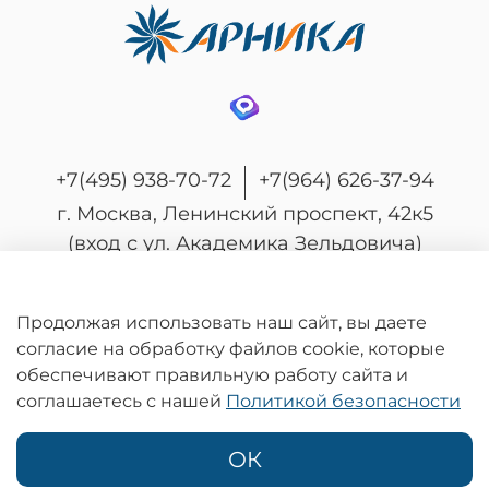
+7(495) 938-70-72
+7(964) 626-37-94
г. Москва, Ленинский проспект, 42к5
(вход с ул. Академика Зельдовича)
Продолжая использовать наш сайт, вы даете
согласие на обработку файлов cookie, которые
© 2026 Любое использование контента без
обеспечивают правильную работу сайта и
письменного разрешения запрещено
соглашаетесь с нашей
Политикой безопасности
Информация на сайте носит информационный характер и не является
публичной офертой, определяемой положениями статьи 437
Гражданского кодекса Российской Федерации.
ОК
Политика конфиденциальности