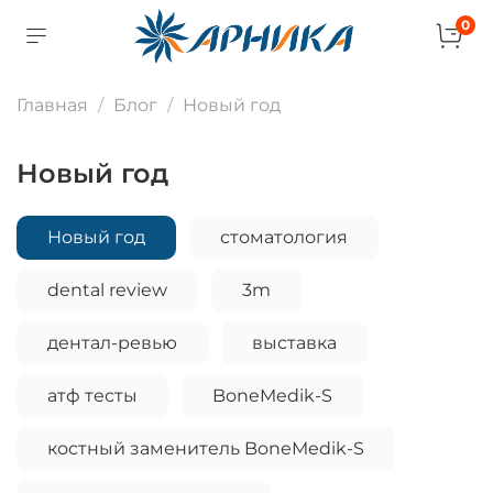
0
Главная
Блог
Новый год
Новый год
Новый год
стоматология
dental review
3m
дентал-ревью
выставка
атф тесты
BoneMedik-S
костный заменитель BoneMedik-S