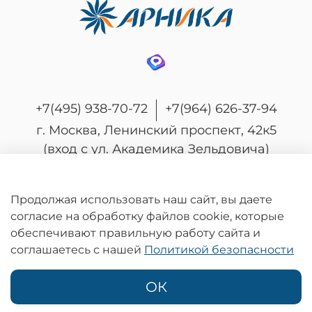
+7(495) 938-70-72
+7(964) 626-37-94
г. Москва, Ленинский проспект, 42к5
(вход с ул. Академика Зельдовича)
Продолжая использовать наш сайт, вы даете
согласие на обработку файлов cookie, которые
© 2026 Любое использование контента без
обеспечивают правильную работу сайта и
письменного разрешения запрещено
соглашаетесь с нашей
Политикой безопасности
Информация на сайте носит информационный характер и не является
публичной офертой, определяемой положениями статьи 437
Гражданского кодекса Российской Федерации.
ОК
Политика конфиденциальности