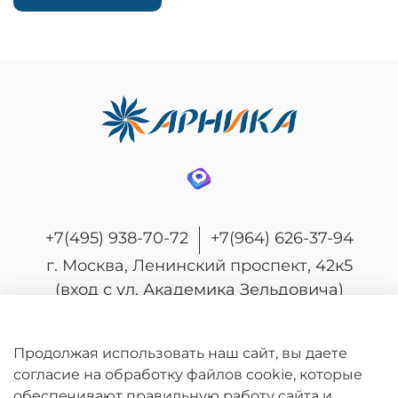
+7(495) 938-70-72
+7(964) 626-37-94
г. Москва, Ленинский проспект, 42к5
(вход с ул. Академика Зельдовича)
Продолжая использовать наш сайт, вы даете
согласие на обработку файлов cookie, которые
© 2026 Любое использование контента без
обеспечивают правильную работу сайта и