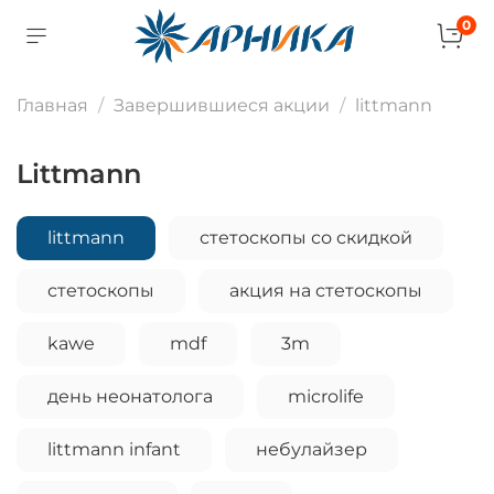
0
Главная
Завершившиеся акции
littmann
littmann
littmann
стетоскопы со скидкой
стетоскопы
акция на стетоскопы
kawe
mdf
3m
день неонатолога
microlife
littmann infant
небулайзер