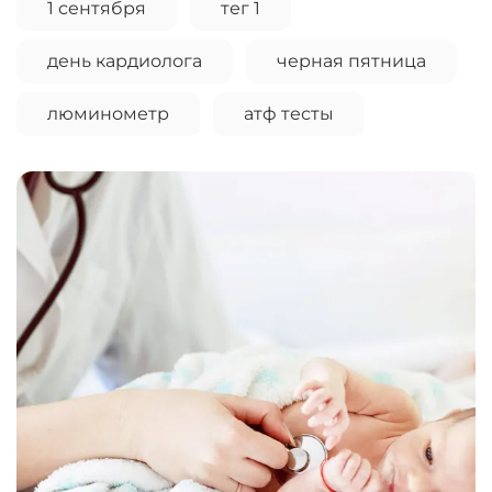
1 сентября
тег 1
день кардиолога
черная пятница
люминометр
атф тесты