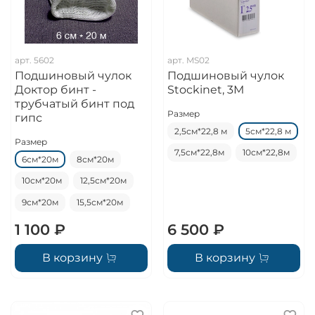
арт.
5602
арт.
MS02
Подшиновый чулок
Подшиновый чулок
Доктор бинт -
Stockinet, 3М
трубчатый бинт под
Размер
гипс
2,5см*22,8 м
5см*22,8 м
Размер
7,5см*22,8м
10см*22,8м
6см*20м
8см*20м
10см*20м
12,5см*20м
9см*20м
15,5см*20м
1 100 ₽
6 500 ₽
В корзину
В корзину