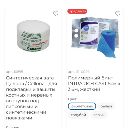
Предзаказ
арт.
10695
арт.
IR-0029
Синтетическая вата
Полимерный бинт
Целона / Cellona - для
INTRARICH CAST 5см х
подкладки и защиты
3.6м, жесткий
костных и нервных
Цвет
выступов под
гипсовыми и
фиолетовый
белый
синтетическими
голубой
серый
повязками
Размер