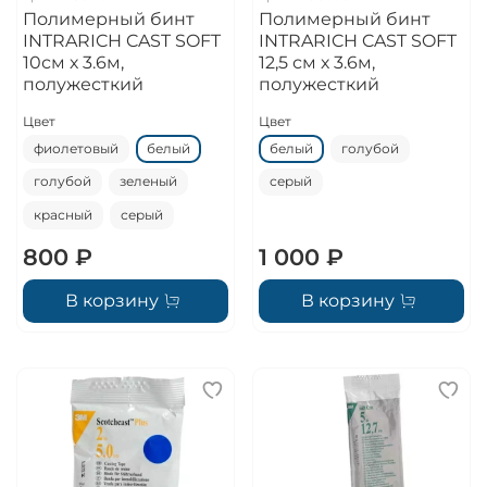
Полимерный бинт
Полимерный бинт
INTRARICH CAST SOFT
INTRARICH CAST SOFT
10см х 3.6м,
12,5 см х 3.6м,
полужесткий
полужесткий
Цвет
Цвет
фиолетовый
белый
белый
голубой
голубой
зеленый
серый
красный
серый
800 ₽
1 000 ₽
В корзину
В корзину