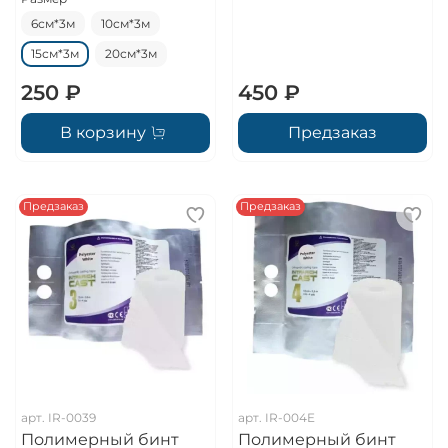
6см*3м
10см*3м
15см*3м
20см*3м
250 ₽
450 ₽
В корзину
Предзаказ
Предзаказ
Предзаказ
арт.
IR-0039
арт.
IR-004E
Полимерный бинт
Полимерный бинт