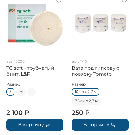
арт.
13200
арт.
T-10
TG soft - трубчатый
Вата под гипсовую
бинт, L&R
повязку Tomato
Размер
Размер
S
M
L
10 см х 2,7 м
7,5 см х 2,7 м
2 100 ₽
250 ₽
В корзину
В корзину