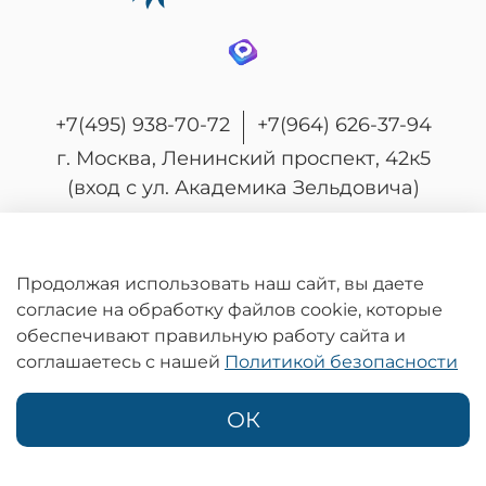
+7(495) 938-70-72
+7(964) 626-37-94
г. Москва, Ленинский проспект, 42к5
(вход с ул. Академика Зельдовича)
Продолжая использовать наш сайт, вы даете
© 2026 Любое использование контента без
согласие на обработку файлов cookie, которые
письменного разрешения запрещено
обеспечивают правильную работу сайта и
Информация на сайте носит информационный характер и не является
соглашаетесь с нашей
Политикой безопасности
публичной офертой, определяемой положениями статьи 437
Гражданского кодекса Российской Федерации.
Политика конфиденциальности
ОК