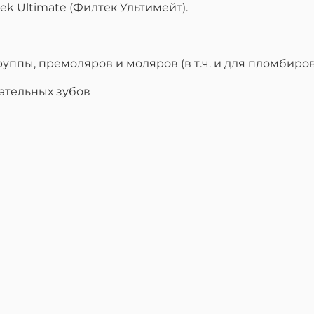
k Ultimate (Филтек Ультимейт).
уппы, премоляров и моляров (в т.ч. и для пломбир
ательных зубов