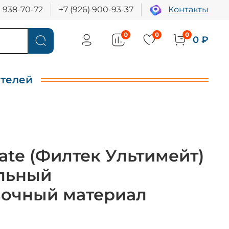
) 938-70-72
+7 (926) 900-93-37
Контакты
0
0
0
0 ₽
ителей
mate (Филтек Ультимейт)
альный
очный материал