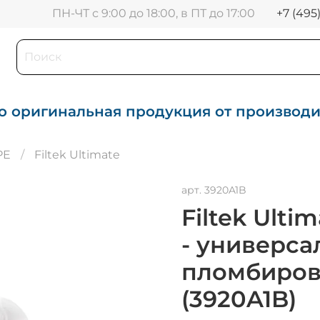
+7 (495
ПН-ЧТ с 9:00 до 18:00, в ПТ до 17:00
о оригинальная продукция от производ
PE
Filtek Ultimate
арт.
3920A1B
Filtek Ulti
- универс
пломбиров
(3920A1B)