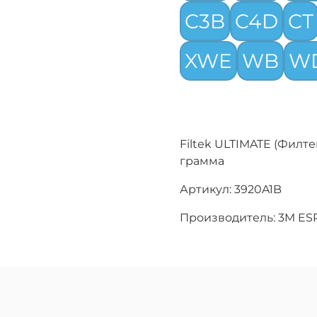
C3B
C4D
CT
XWE
WB
W
Filtek ULTIMATE (Филте
грамма
Артикул: 3920A1B
Производитель: 3M ES