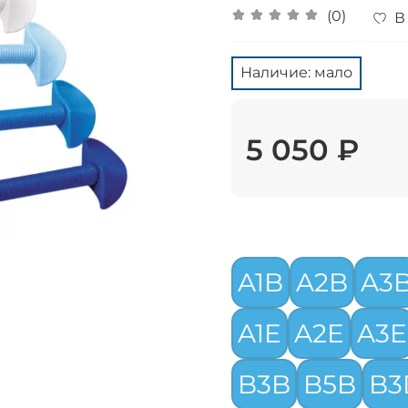
(0)
В
Наличие: мало
5 050 ₽
A1B
A2B
A3
A1E
A2E
A3E
B3B
B5B
B3