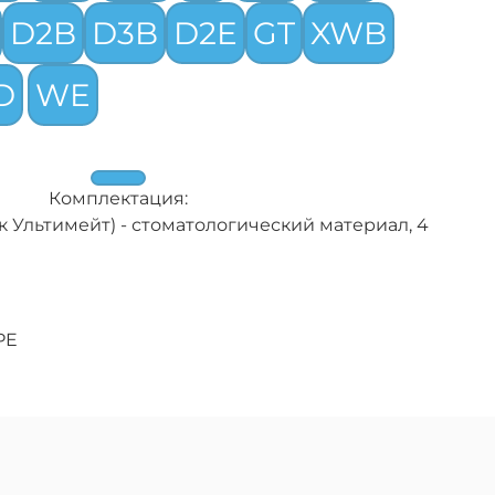
D2B
D3B
D2E
GT
XWB
D
WE
Комплектация:
к Ультимейт) - стоматологический материал, 4
PE