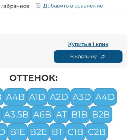
Добавить в сравнение
 избранное
Купить в 1 клик
В корзину
ОТТЕНОК:
B
A4B
A1D
A2D
A3D
A4D
A3.5B
A6B
AT
B1B
B2B
D
B1E
B2E
BT
C1B
C2B