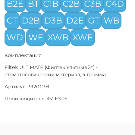
B2E
BT
C1B
C2B
C3B
C4D
CT
D2B
D3B
D2E
GT
WB
WD
WE
XWB
XWE
Комплектация:
Filtek ULTIMATE (Филтек Ультимейт) -
стоматологический материал, 4 грамма
Артикул: 3920C3B
Производитель: 3M ESPE