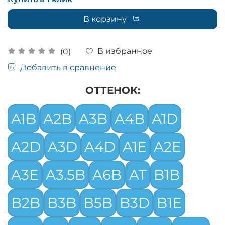
В корзину
В избранное
(0)
Добавить в сравнение
ОТТЕНОК:
A1B
A2B
A3B
A4B
A1D
A2D
A3D
A4D
A1E
A2E
A3E
A3.5B
A6B
AT
B1B
B2B
B3B
B5B
B3D
B1E