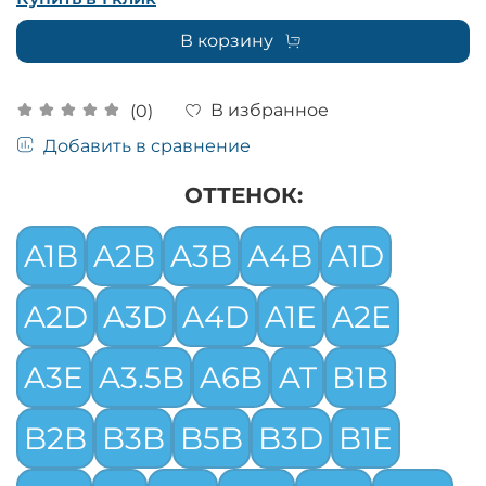
В корзину
В избранное
(0)
Добавить в сравнение
ОТТЕНОК:
A1B
A2B
A3B
A4B
A1D
A2D
A3D
A4D
A1E
A2E
A3E
A3.5B
A6B
AT
B1B
B2B
B3B
B5B
B3D
B1E