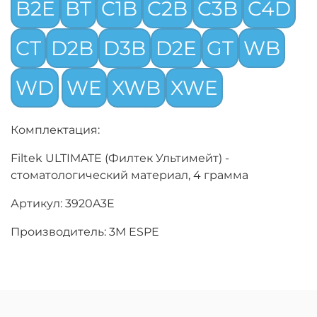
B2E
BT
C1B
C2B
C3B
C4D
CT
D2B
D3B
D2E
GT
WB
WD
WE
XWB
XWE
Комплектация:
Filtek ULTIMATE (Филтек Ультимейт) -
стоматологический материал, 4 грамма
Артикул: 3920A3E
Производитель: 3M ESPE