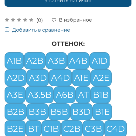
Уточнить наличие
В избранное
(0)
Добавить в сравнение
ОТТЕНОК:
A1B
A2B
A3B
A4B
A1D
A2D
A3D
A4D
A1E
A2E
A3E
A3.5B
A6B
AT
B1B
B2B
B3B
B5B
B3D
B1E
B2E
BT
C1B
C2B
C3B
C4D